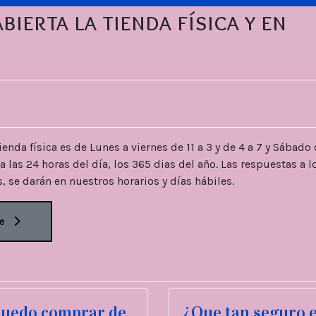
ierta la tienda física y en
enda física es de Lunes a viernes de 11 a 3 y de 4 a 7 y Sábado 
 las 24 horas del día, los 365 dias del año. Las respuestas a l
 se darán en nuestros horarios y días hábiles.
os productos electrónicos . (IMPORTANTE 
 siguiente: ¿Por qué no responden mi cor
e
uedo comprar de
¿Que tan seguro 