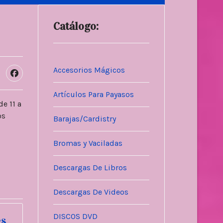
Catálogo:
Accesorios Mágicos
Artículos Para Payasos
de 11 a
os
Barajas/Cardistry
Bromas y Vaciladas
LEER)
reo?
Descargas De Libros
Descargas De Videos
DISCOS DVD
es