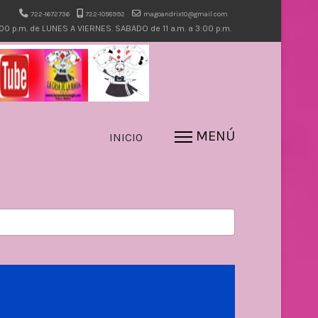
722-1672736
722-1058992
magoandrix10@gmail.com
7:00 p.m. de LUNES A VIERNES. SABADO de 11 a.m. a 3:00 p.m.
INICIO