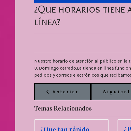
¿Que horarios tiene ab
línea?
Nuestro horario de atención al público en la ti
3. Domingo cerrado.La tienda en línea funciona
pedidos y correos electrónicos que recibamos,
Artículo anterior: Sobre l
Artículo
Anterior
Siguient
Temas Relacionados
¿Que tan rápido
¿P