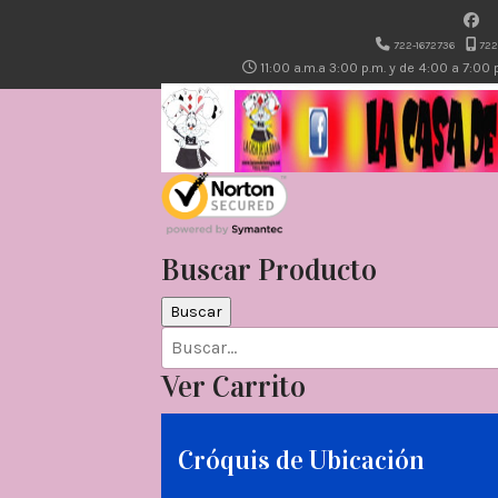
722-1672736
722
11:00 a.m.a 3:00 p.m. y de 4:00 a 7:00
Buscar Producto
Ver Carrito
Cróquis de Ubicación