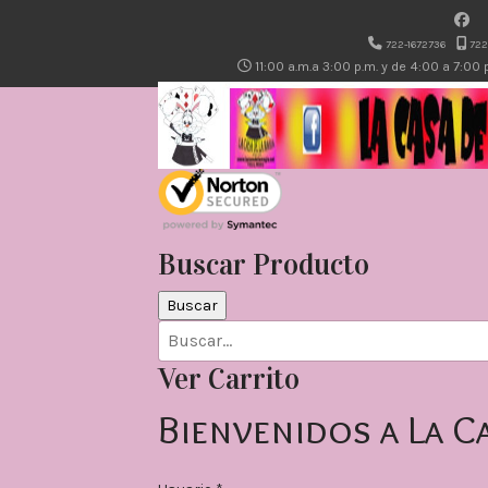
722-1672736
722
11:00 a.m.a 3:00 p.m. y de 4:00 a 7:00
Buscar Producto
Ver Carrito
Bienvenidos a La C