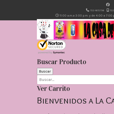
722-1672736
722
11:00 a.m.a 3:00 p.m. y de 4:00 a 7:00
Buscar Producto
Ver Carrito
Bienvenidos a La C