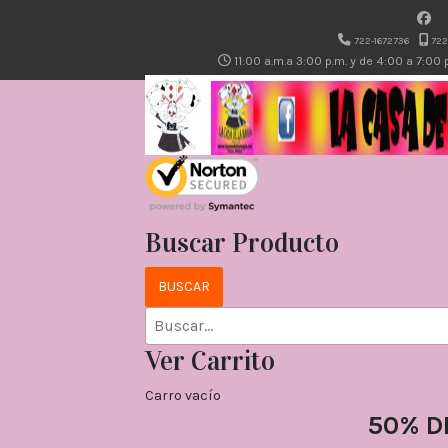
722-1672736
722
11:00 a.m.a 3:00 p.m. y de 4:00 a 7:00
Buscar Producto
Ver Carrito
Carro vacío
50% D