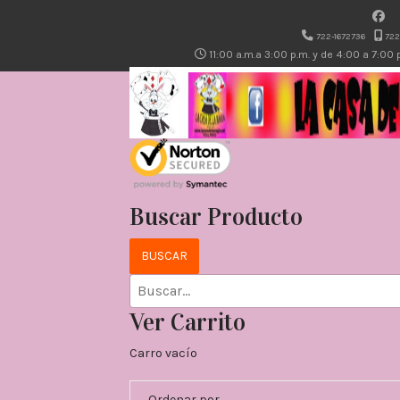
722-1672736
722
11:00 a.m.a 3:00 p.m. y de 4:00 a 7:00
Buscar Producto
Ver Carrito
Carro vacío
Ordenar por