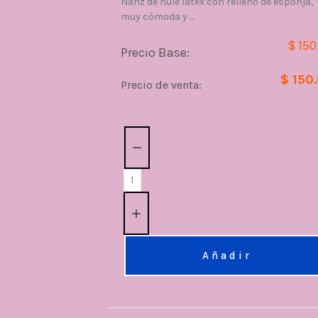
Nariz de hule látex con relleno de esponja,
muy cómoda y ...
$ 150
Precio Base:
$ 150
Precio de venta:
Cantidad:
Añadir