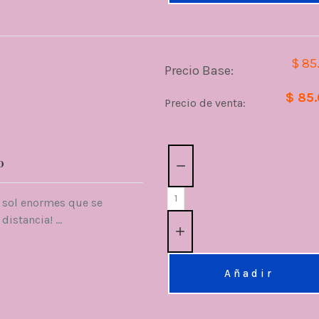
$ 85
Precio Base:
$ 85
Precio de venta:
Cantidad:
o
e sol enormes que se
distancia! ...
Añadir