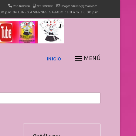
722-1672736
722-1058992
magoandrix10@gmail.com
7:00 p.m. de LUNES A VIERNES. SABADO de 11 a.m. a 3:00 p.m.
INICIO