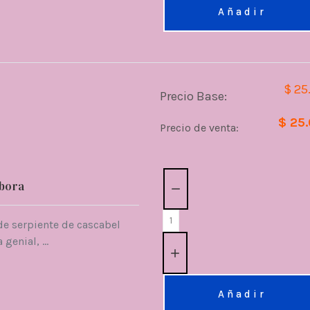
Añadir
$ 25
Precio Base:
$ 25
Precio de venta:
Cantidad:
ibora
de serpiente de cascabel
genial, ...
Añadir