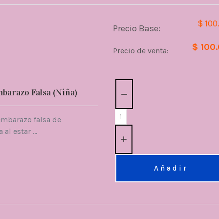
$ 100
Precio Base:
$ 100
Precio de venta:
Cantidad:
barazo Falsa (Niña)
embarazo falsa de
l estar ...
Añadir