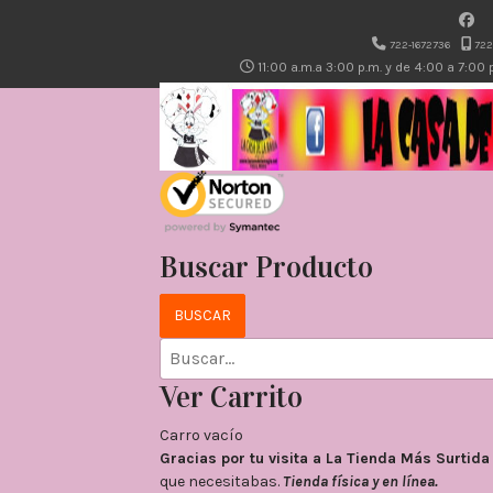
722-1672736
722
11:00 a.m.a 3:00 p.m. y de 4:00 a 7:00
Buscar Producto
Ver Carrito
Carro vacío
Gracias por tu visita a La Tienda Más Surti
que necesitabas.
Tienda física y en línea.