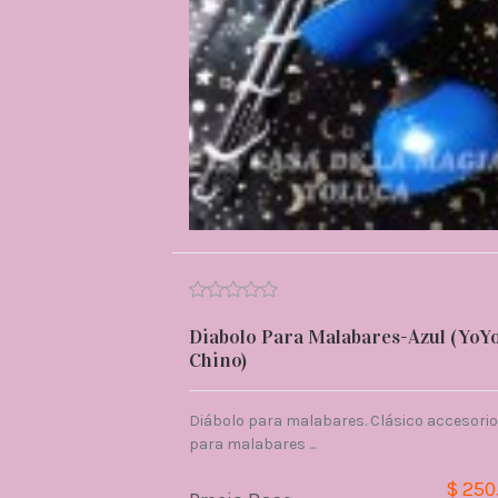
Diabolo Para Malabares-Azul (YoY
Chino)
Diábolo para malabares. Clásico accesorio
para malabares ...
$ 250