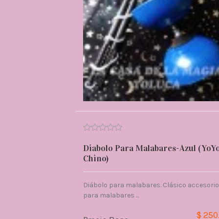
Diabolo Para Malabares-Azul (YoY
Chino)
Diábolo para malabares. Clásico accesorio
para malabares ...
$ 250