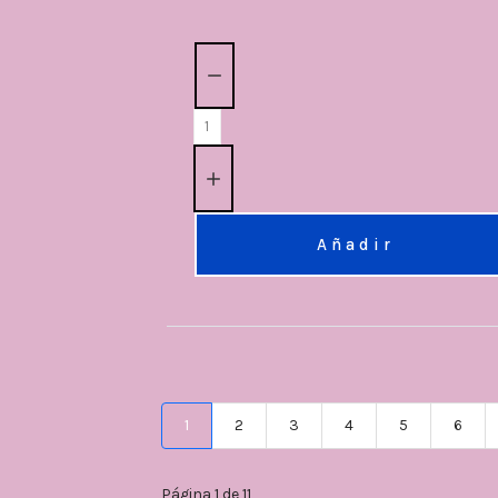
Cantidad:
Añadir
1
2
3
4
5
6
Página 1 de 11