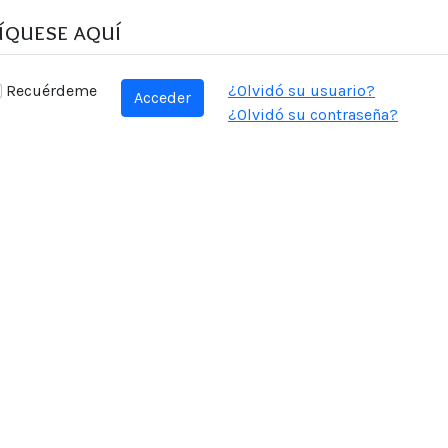
fíquese aquí
Recuérdeme
¿Olvidó su usuario?
Acceder
¿Olvidó su contraseña?