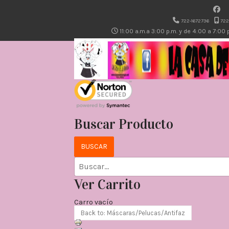
722-1672736
722
11:00 a.m.a 3:00 p.m. y de 4:00 a 7:00
Buscar Producto
Ver Carrito
Carro vacío
Back to: Máscaras/Pelucas/Antifaz