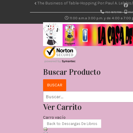
The Business of Table-Hopping Por:Paul A. Leleki
722-1672736
722
11:00 a.m.a 3:00 p.m. y de 4:00 a 7:00
Buscar Producto
Ver Carrito
Carro vacío
Back to: Descargas De Libros