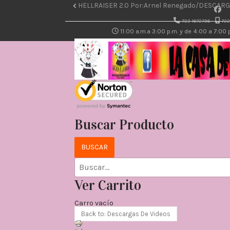
HELLRAISER 2.0 Por:Arnel Renegado/DESCARG
722-1672736
722
11:00 a.m.a 3:00 p.m. y de 4:00 a 7:00
Buscar Producto
Ver Carrito
Carro vacío
Back to: Descargas De Videos