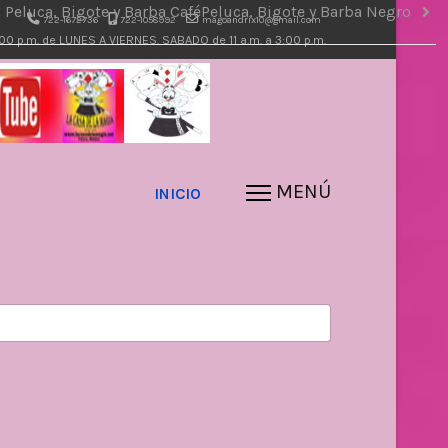
Peluca, Bigote y Barba Café
Peluca, Bigote y Barba Negro
722-1672736
722-1058992
magoandrix10@gmail.com
7:00 p.m. de LUNES A VIERNES. SABADO de 11 a.m. a 3:00 p.m.
INICIO