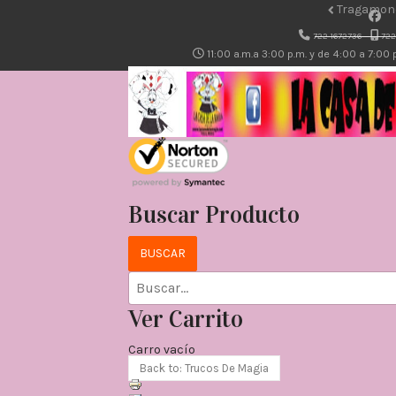
Tragamone
722-1672736
722
11:00 a.m.a 3:00 p.m. y de 4:00 a 7:00
Buscar Producto
Ver Carrito
Carro vacío
Back to: Trucos De Magia