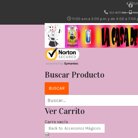
Thum
722-1672736
722
11:00 a.m.a 3:00 p.m. y de 4:00 a 7:00
Buscar Producto
Ver Carrito
Carro vacío
Back to: Accesorios Mágicos