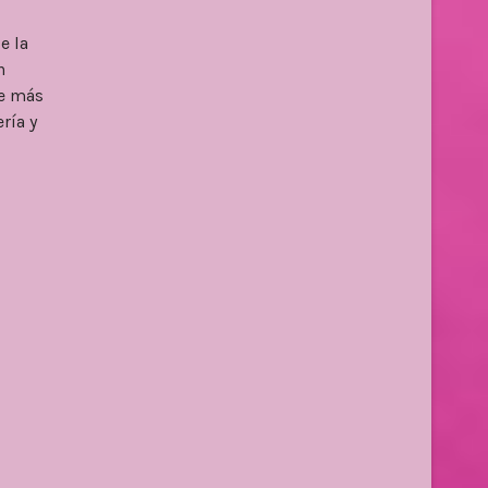
e la
n
te más
ría y