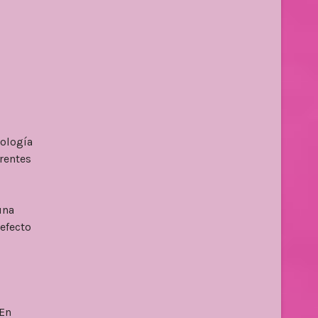
dología
erentes
una
 efecto
En