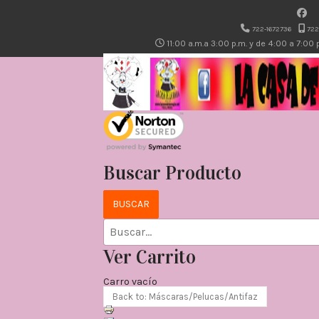
722-1672736
722
11:00 a.m.a 3:00 p.m. y de 4:00 a 7:00
Buscar Producto
Ver Carrito
Carro vacío
Back to: Máscaras/Pelucas/Antifaz