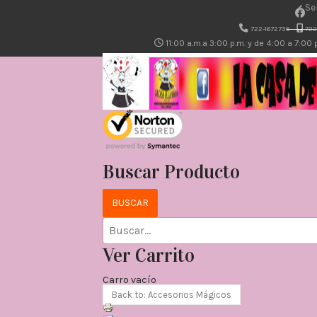
Se
722-1672736
722
11:00 a.m.a 3:00 p.m. y de 4:00 a 7:00
Buscar Producto
Ver Carrito
Carro vacío
Back to: Accesorios Mágicos