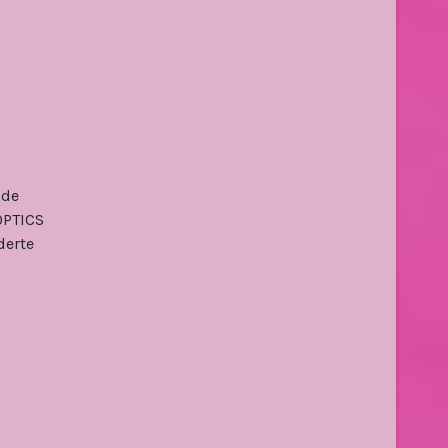
 de
OPTICS
derte