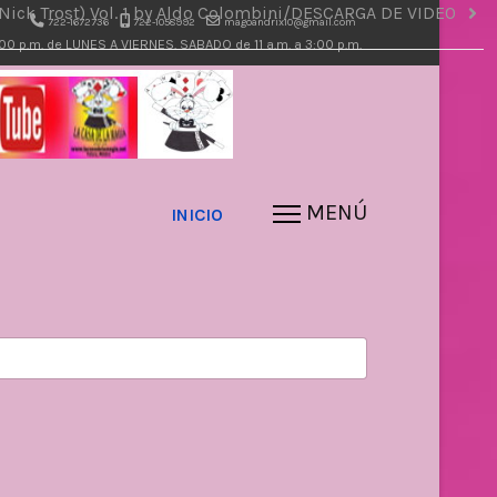
Nick Trost) Vol. 1 by Aldo Colombini/DESCARGA DE VIDEO
722-1672736
722-1058992
magoandrix10@gmail.com
7:00 p.m. de LUNES A VIERNES. SABADO de 11 a.m. a 3:00 p.m.
INICIO