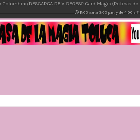
do Colombini/DESCARGA DE VIDEO
ESP Card Magic (Rutinas de 
11:00 a.m.a 3:00 p.m. y de 4:00 a 