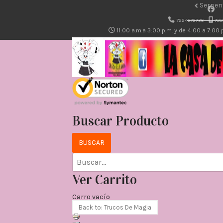
Serpen
722-1672736
722
11:00 a.m.a 3:00 p.m. y de 4:00 a 7:00
Buscar Producto
Ver Carrito
Carro vacío
Back to: Trucos De Magia