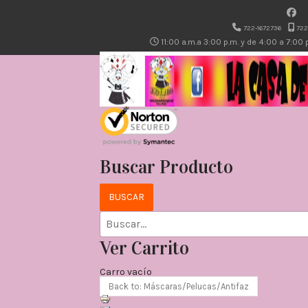
722-1672736
722
11:00 a.m.a 3:00 p.m. y de 4:00 a 7:00
Buscar Producto
Ver Carrito
Carro vacío
Back to: Máscaras/Pelucas/Antifaz