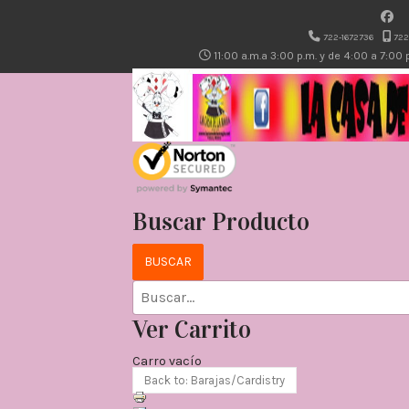
722-1672736
722
11:00 a.m.a 3:00 p.m. y de 4:00 a 7:00
Buscar Producto
Ver Carrito
Carro vacío
Back to: Barajas/Cardistry