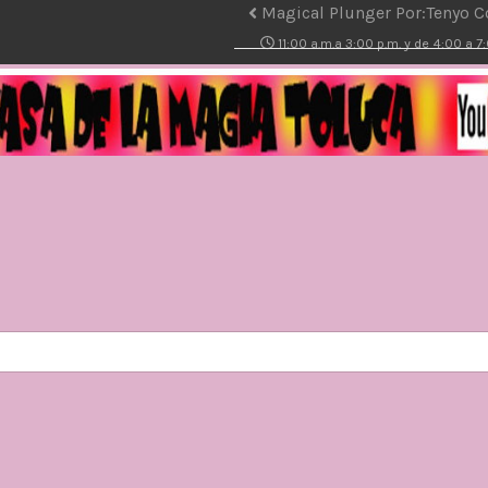
Magical Plunger Por:Tenyo C
11:00 a.m.a 3:00 p.m. y de 4:00 a 