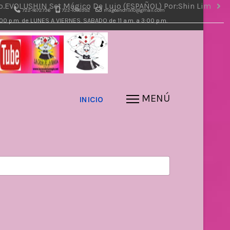
o.
EVOLUSHIN Set Mágico De Lujo (ESPAÑOL) Por:Shin Lim
722-1672736
722-1058992
magoandrix10@gmail.com
7:00 p.m. de LUNES A VIERNES. SABADO de 11 a.m. a 3:00 p.m.
INICIO