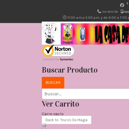
722-1672736
722
11:00 a.m.a 3:00 p.m. y de 4:00 a 7:00
Buscar Producto
Ver Carrito
Carro vacío
Back to: Trucos De Magia