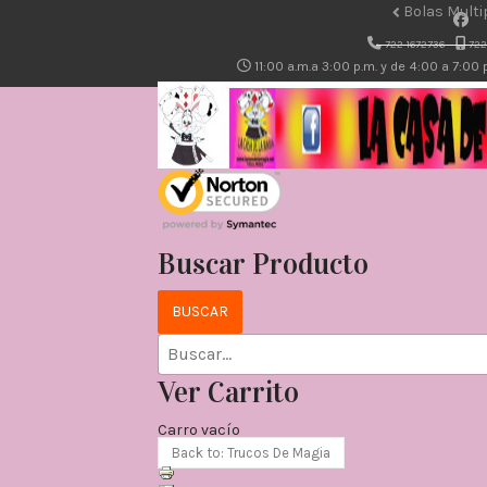
Bolas Multi
722-1672736
722
11:00 a.m.a 3:00 p.m. y de 4:00 a 7:00
Buscar Producto
Ver Carrito
Carro vacío
Back to: Trucos De Magia