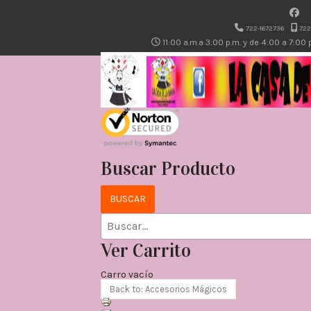
722-1672736
722
11:00 a.m.a 3:00 p.m. y de 4:00 a 7:00
Buscar Producto
Ver Carrito
Carro vacío
Back to: Accesorios Mágicos