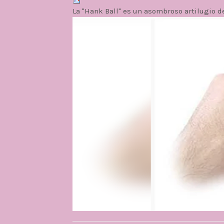
La "Hank Ball" es un asombroso artilugio