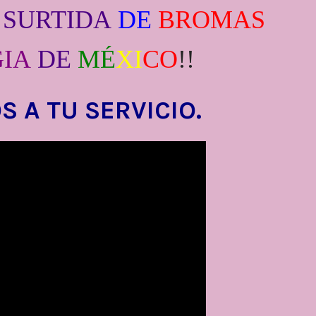
SURTIDA
DE
BROMAS
IA
DE
MÉ
XI
CO
!!
S A TU SERVICIO.