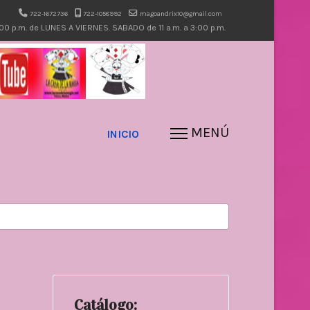
722-1672736
722-1058992
magoandrix10@gmail.com
7:00 p.m. de LUNES A VIERNES. SABADO de 11 a.m. a 3:00 p.m.
INICIO
Catálogo: