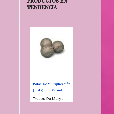
PRODUCTOS EN
TENDENCIA
 (Truco Del
os Mágicos
Bolas De Multiplicación
Juego De Dedales
(Plata) Por: Vernet
Vernet (Multicolor)
Trucos De Magia
Trucos De Magia