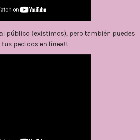
 al público (existimos), pero también puedes
 tus pedidos en línea!!
Rubik's Colors
Hank Ball
Por:Pilato
Pañuelo)
Trucos De Magia
Accesori
Bastón Que Cambia De
Color y Desaparece (de
negro a rojo)
Trucos De Magia