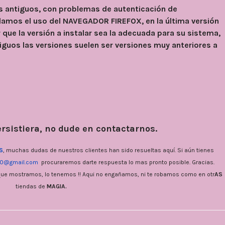
os antiguos, con problemas de autenticación de
amos el uso del NAVEGADOR FIREFOX, en la última versión
r que la versión a instalar sea la adecuada para su sistema,
tiguos las versiones suelen ser versiones muy anteriores a
ersistiera, no dude en contactarnos.
S
, muchas dudas de nuestros clientes han sido resueltas aquí. Si aún tienes
10@gmail.com
procuraremos darte respuesta lo mas pronto posible. Gracias.
o que mostramos, lo tenemos !! Aqui no engañamos, ni te robamos como en otr
AS
tiendas de
MAGIA.